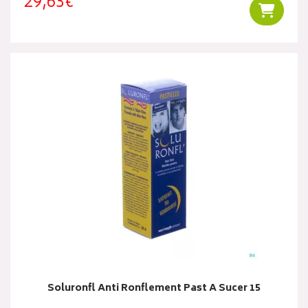
29,63€
Ajouter
Soluronfl Anti Ronflement Past A Sucer 15