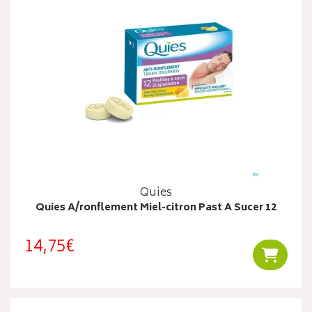
Quies
Quies A/ronflement Miel-citron Past A Sucer 12
14,75€
Ajouter