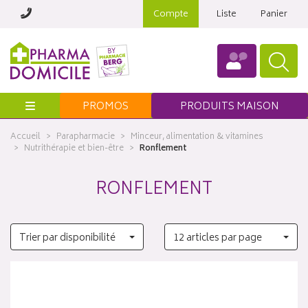
Compte
Liste
Panier
Menu
PROMOS
PRODUITS MAISON
Accueil
Parapharmacie
Minceur, alimentation & vitamines
Nutrithérapie et bien-être
Ronflement
RONFLEMENT
Trier par disponibilité
12 articles par page