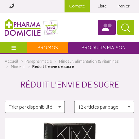
Compte
Liste
Panier
Menu
PROMOS
PRODUITS MAISON
Accueil
Parapharmacie
Minceur, alimentation & vitamines
Minceur
Réduit l'envie de sucre
RÉDUIT L'ENVIE DE SUCRE
Trier par disponibilité
12 articles par page