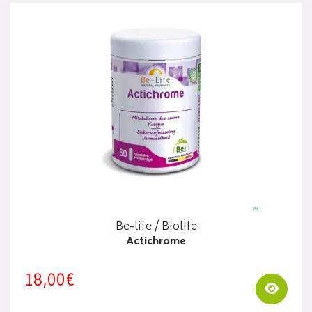
Be-life / Biolife
Actichrome
18,00€
Visua