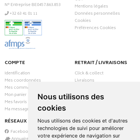
N° Entreprise BE0457.863.853
Mentions légales
‭+32 63 41 01 11‬
Données personnelles
Cookies
Préférences Cookies
COMPTE
RETRAIT / LIVRAISONS
Identification
Click & collect
Mes coordonnées
Livraisons
Mes commandes
Mon panier
Nous utilisons des
Mes favoris
cookies
Ma messagerie
RÉSEAUX SOCIAUX
Nous utilisons des cookies et d'autres
technologies de suivi pour améliorer
Facebook
votre expérience de navigation sur
Annuaire des pharmacies