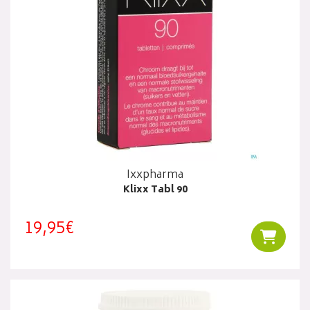
Ixxpharma
Klixx Tabl 90
19,95€
Ajouter