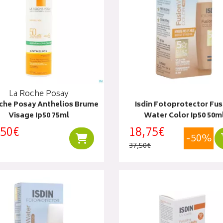
La Roche Posay
che Posay Anthelios Brume
Isdin Fotoprotector Fus
Visage Ip50 75ml
Water Color Ip50 50m
,50€
18,75€
-50%
Ajouter au panier
37,50€