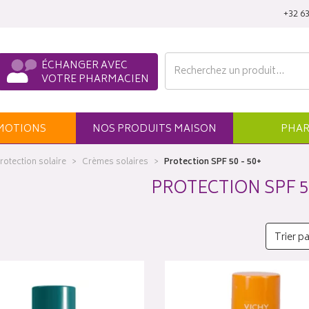
‭+32 63
ÉCHANGER AVEC
VOTRE PHARMACIEN
MO
TION
S
NOS
PRODUITS
MAISON
PHAR
rotection solaire
Crèmes solaires
Protection SPF 50 - 50+
PROTECTION SPF 50
Trier pa