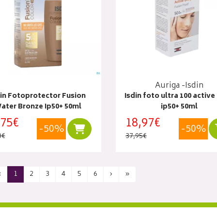
Auriga -Isdin
din Fotoprotector Fusion
Isdin foto ultra 100 active
ater Bronze Ip50+ 50ml
ip50+ 50ml
,75€
18,97€
-50%
-50%
Ajouter au panier
0€
37,95€
‹
1
2
3
4
5
6
›
»