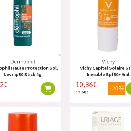
Dermophil
Vichy
phil Haute Protection Sol.
Vichy Capital Solaire St
Levr.ip50 Stick 4g
Invisible Spf50+ 9ml
72€
10,36€
-20%
Ajouter au panier
12,95€