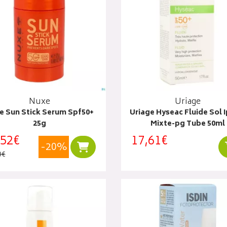
Nuxe
Uriage
e Sun Stick Serum Spf50+
Uriage Hyseac Fluide Sol I
25g
Mixte-pg Tube 50ml
,52€
17,61€
-20%
Ajouter au panier
0€