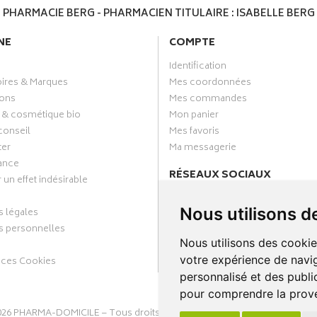
PHARMACIE BERG - PHARMACIEN TITULAIRE : ISABELLE BERG
NE
COMPTE
Identification
oires & Marques
Mes coordonnées
ons
Mes commandes
 & cosmétique bio
Mon panier
conseil
Mes favoris
ter
Ma messagerie
ance
RÉSEAUX SOCIAUX
 un effet indésirable
Facebook
Nous utilisons d
 légales
Annuaire des pharmacies
 personnelles
Nous utilisons des cookie
votre expérience de navig
nces Cookies
personnalisé et des public
pour comprendre la prove
026
PHARMA-DOMICILE
– Tous droits réservés –
Apotekisto Pharmacie C