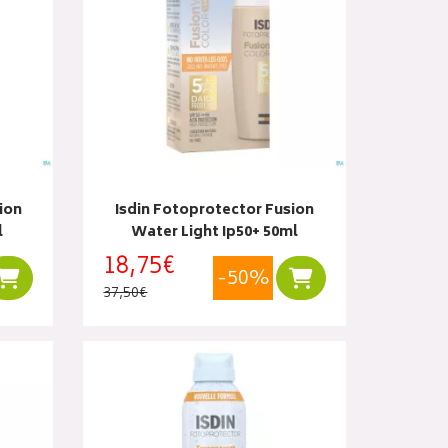
ion
Isdin Fotoprotector Fusion
l
Water Light Ip50+ 50ml
18,75€
-50%
Ajouter au panier
Ajouter au panier
37,50€