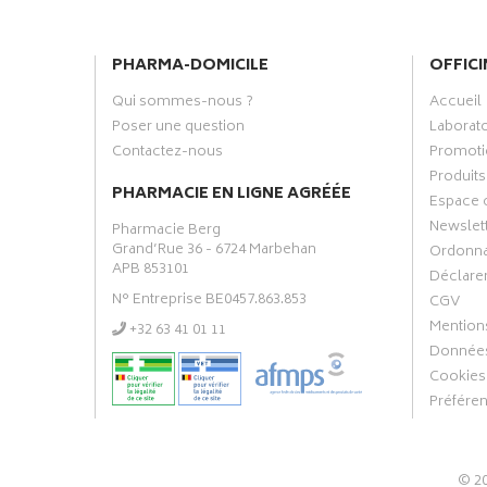
PHARMA-DOMICILE
OFFICI
Qui sommes-nous ?
Accueil
Poser une question
Laborat
Contactez-nous
Promoti
Produits
PHARMACIE EN LIGNE AGRÉÉE
Espace 
Newslet
Pharmacie Berg
Grand’Rue 36 - 6724 Marbehan
Ordonn
APB 853101
Déclarer
N° Entreprise BE0457.863.853
CGV
Mentions
‭+32 63 41 01 11‬
Données
Cookies
Préfére
© 2