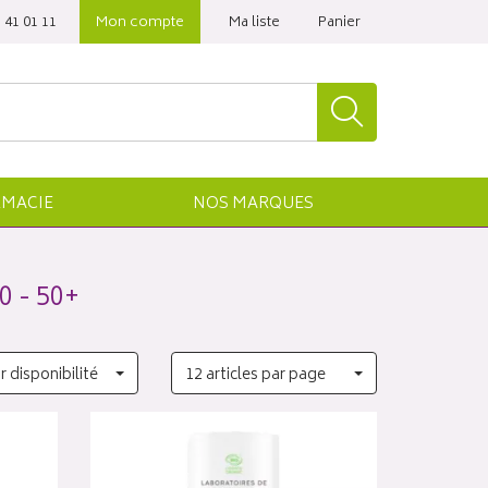
 41 01 11‬
Mon compte
Ma liste
Panier
MACIE
NOS
MARQUES
 - 50+
r disponibilité
12 articles par page