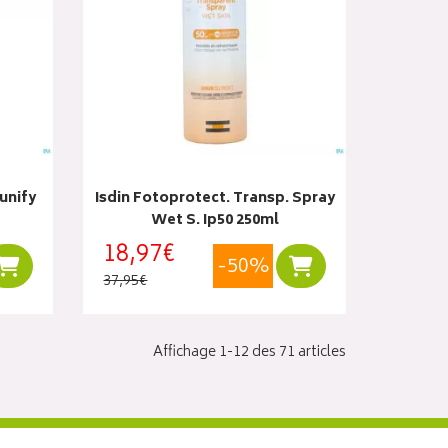
 unify
Isdin Fotoprotect. Transp. Spray
Wet S. Ip50 250ml
18,97€
-50%
Ajouter au panier
Ajouter au panier
37,95€
Affichage 1-12 des 71 articles