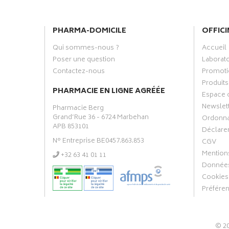
PHARMA-DOMICILE
OFFICI
Qui sommes-nous ?
Accueil
Poser une question
Laborat
Contactez-nous
Promoti
Produits
PHARMACIE EN LIGNE AGRÉÉE
Espace 
Newslet
Pharmacie Berg
Grand’Rue 36 - 6724 Marbehan
Ordonn
APB 853101
Déclarer
N° Entreprise BE0457.863.853
CGV
Mentions
‭+32 63 41 01 11‬
Données
Cookies
Préfére
© 2