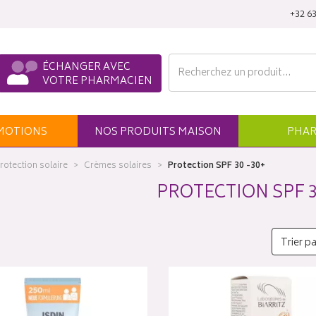
‭+32 63
ÉCHANGER AVEC
VOTRE PHARMACIEN
MO
TION
S
NOS
PRODUITS
MAISON
PHAR
rotection solaire
Crèmes solaires
Protection SPF 30 -30+
PROTECTION SPF 3
Trier pa