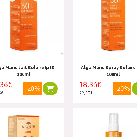
a Maris Lait Solaire Ip30
Alga Maris Spray Solaire 
100ml
100ml
,36€
18,36€
-20%
-20%
Ajouter au panier
5€
22,95€