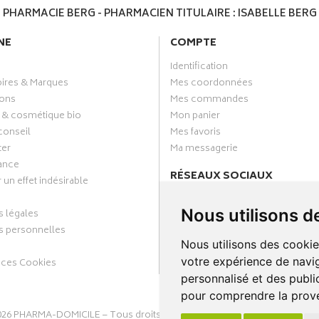
PHARMACIE BERG - PHARMACIEN TITULAIRE : ISABELLE BERG
NE
COMPTE
Identification
oires & Marques
Mes coordonnées
ons
Mes commandes
 & cosmétique bio
Mon panier
conseil
Mes favoris
ter
Ma messagerie
ance
RÉSEAUX SOCIAUX
 un effet indésirable
Facebook
Nous utilisons d
 légales
Annuaire des pharmacies
 personnelles
Nous utilisons des cookie
votre expérience de navig
nces Cookies
personnalisé et des public
pour comprendre la prove
026
PHARMA-DOMICILE
– Tous droits réservés –
Apotekisto Pharmacie C