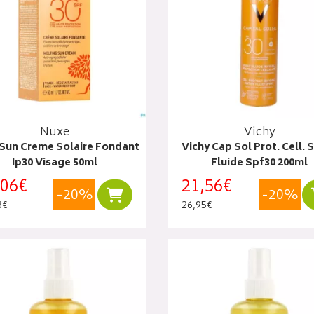
Nuxe
Vichy
Sun Creme Solaire Fondant
Vichy Cap Sol Prot. Cell. 
Ip30 Visage 50ml
Fluide Spf30 200ml
,06€
21,56€
-20%
-20%
Ajouter au panier
3€
26,95€