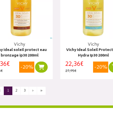
Vichy
Vichy
y ideal soleil protect eau
Vichy Ideal Soleil Protec
bronzage ip30 200ml
Hydra Ip30 200ml
,36€
22,36€
-20%
-20%
Ajouter au panier
5€
27,95€
‹
1
2
3
›
»