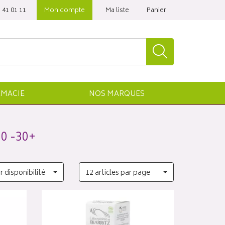
 41 01 11‬
Mon compte
Ma liste
Panier
MACIE
NOS
MARQUES
0 -30+
r disponibilité
12 articles par page