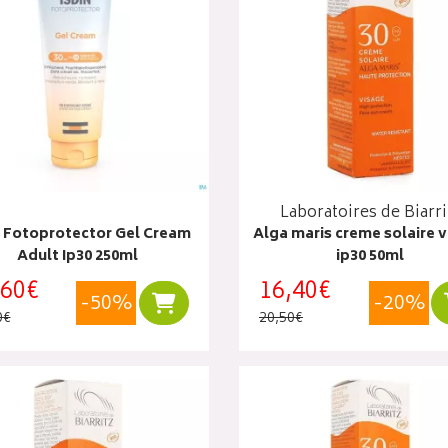
Laboratoires de Biarri
n Fotoprotector Gel Cream
Alga maris creme solaire 
Adult Ip30 250ml
ip30 50ml
,60€
16,40€
-50%
-20%
Ajouter au panier
0€
20,50€