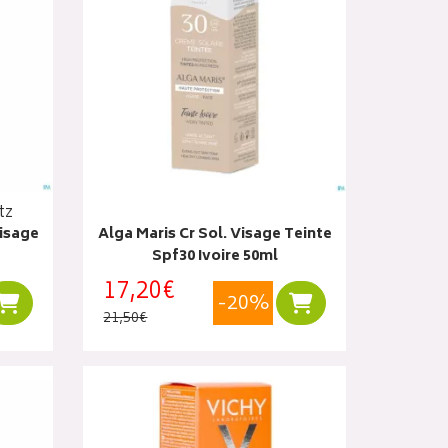
tz
visage
Alga Maris Cr Sol. Visage Teinte
Spf30 Ivoire 50ml
17,20€
-20%
Ajouter au panier
Ajouter au panier
21,50€