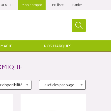
 41 01 11‬
Mon compte
Ma liste
Panier
MACIE
NOS
MARQUES
OMIQUE
r disponibilité
12 articles par page