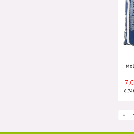
Mol
7
,
0
8
,
74
«