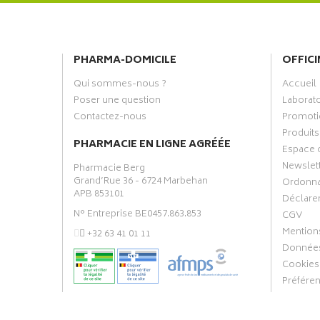
PHARMA-DOMICILE
OFFICI
Qui sommes-nous ?
Accueil
Poser une question
Laborat
Contactez-nous
Promoti
Produits
PHARMACIE EN LIGNE AGRÉÉE
Espace 
Newslet
Pharmacie Berg
Grand’Rue 36 - 6724 Marbehan
Ordonn
APB 853101
Déclarer
N° Entreprise BE0457.863.853
CGV
Mentions
‭+32 63 41 01 11‬
Données
Cookies
Préfére