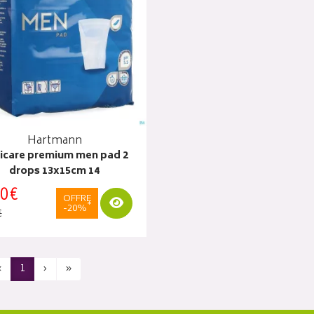
Hartmann
icare premium men pad 2
drops 13x15cm 14
0
€
OFFRE
Visualiser
*
-20%
€
‹
1
›
»