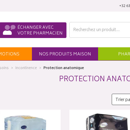
‭+32 63
ÉCHANGER AVEC
VOTRE PHARMACIEN
MO
TION
S
NOS
PRODUITS
MAISON
PHAR
 soins
Incontinence
Protection anatomique
PROTECTION ANAT
Trier pa