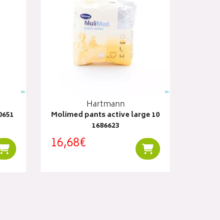
Hartmann
0651
Molimed pants active large 10
1686623
16,68€
Ajouter au panier
Ajouter au panier