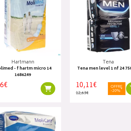
Hartmann
Tena
limed - f hartm micro 14
Tena men level 1 nf 24 75
1686249
86€
10
,
11
€
OFFRE
Ajouter au panier
*
-20%
12
,
63
€