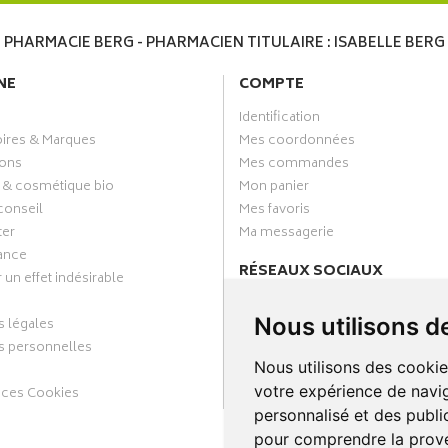
PHARMACIE BERG - PHARMACIEN TITULAIRE : ISABELLE BERG
NE
COMPTE
Identification
oires & Marques
Mes coordonnées
ons
Mes commandes
 & cosmétique bio
Mon panier
conseil
Mes favoris
ter
Ma messagerie
ance
RÉSEAUX SOCIAUX
 un effet indésirable
Facebook
Nous utilisons d
 légales
Annuaire des pharmacies
 personnelles
Nous utilisons des cookie
votre expérience de navig
nces Cookies
personnalisé et des public
pour comprendre la prove