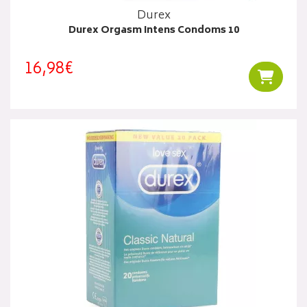
Durex
Durex Orgasm Intens Condoms 10
16,98€
Ajouter