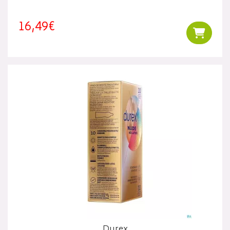
16,49€
Ajouter
Durex