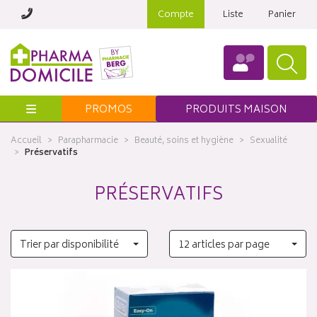
Compte
Liste
Panier
Menu
PROMOS
PRODUITS MAISON
Accueil
Parapharmacie
Beauté, soins et hygiène
Sexualité
Préservatifs
PRÉSERVATIFS
Trier par disponibilité
12 articles par page