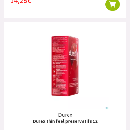
14,28€
Ajouter
Durex
Durex thin feel preservatifs 12