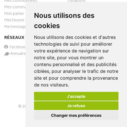
Mes coordonnées
Livraisons
Mes commandes
Mon panier
Nous utilisons des
Mes favoris
cookies
Ma messagerie
Nous utilisons des cookies et d'autres
RÉSEAUX SOCIAUX
technologies de suivi pour améliorer
Facebook
votre expérience de navigation sur
Annuaire des pharmacies
notre site, pour vous montrer un
PAIEMENT SÉCURISÉ
contenu personnalisé et des publicités
ciblées, pour analyser le trafic de notre
site et pour comprendre la provenance
de nos visiteurs.
J'accepte
Je refuse
© 2026
PHARMA-DOMICILE
– Tous droits réservés –
Apotekisto Pharmacie Cloud
Changer mes préférences