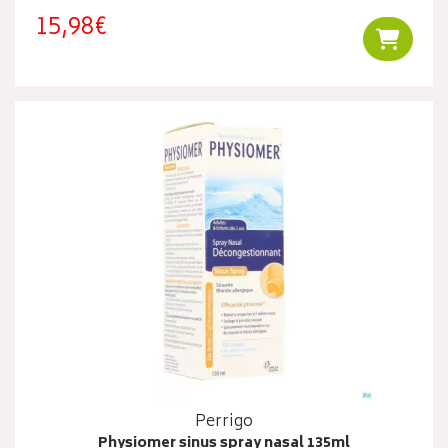
15,98€
Ajouter
Perrigo
Physiomer sinus spray nasal 135ml