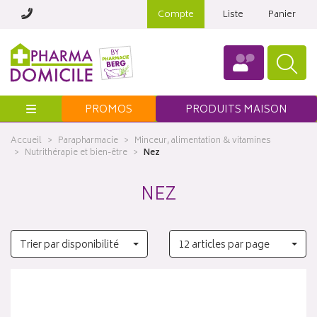
Compte
Liste
Panier
Menu
PROMOS
PRODUITS MAISON
Accueil
Parapharmacie
Minceur, alimentation & vitamines
Nutrithérapie et bien-être
Nez
NEZ
Trier par disponibilité
12 articles par page