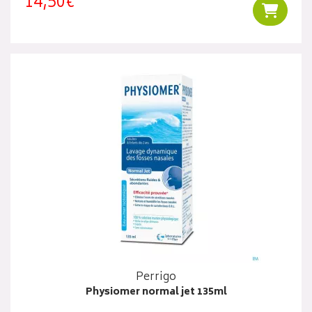
14,50€
Ajouter
Perrigo
Physiomer normal jet 135ml