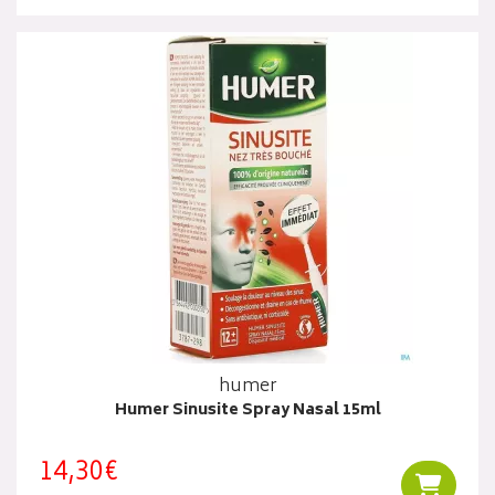
humer
Humer Sinusite Spray Nasal 15ml
14,30€
Ajouter