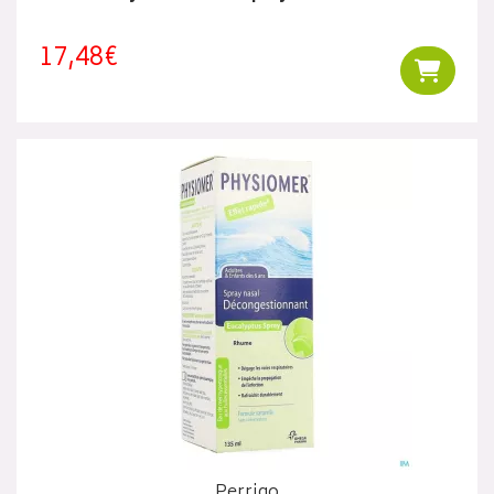
17,48€
Ajouter
Perrigo