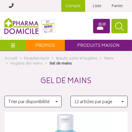
Compte
Liste
Panier
Menu
PROMOS
PRODUITS MAISON
Accueil
Parapharmacie
Beauté, soins et hygiène
Mains
Hygiène des mains
Gel de mains
GEL DE MAINS
Trier par disponibilité
12 articles par page