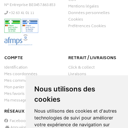
CGV
N° Entreprise BE0457.863.853
Mentions légales
‭+32 63 41 01 11‬
Données personnelles
Cookies
Préférences Cookies
COMPTE
RETRAIT / LIVRAISONS
Identification
Click & collect
Mes coordonnées
Livraisons
Mes commandes
Mon panier
Nous utilisons des
Mes favoris
cookies
Ma messagerie
RÉSEAUX SOCIAUX
Nous utilisons des cookies et d'autres
technologies de suivi pour améliorer
Facebook
votre expérience de navigation sur
Annuaire des pharmacies