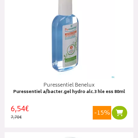
Puressentiel Benelux
Puressentiel a/bacter.gel hydro alc.3 hle ess 80ml
6,54€
-15%
Ajouter
7,70€