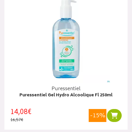
Puressentiel
Puressentiel Gel Hydro Alcoolique Fl 250ml
14,08€
-15%
Ajouter
16,57€