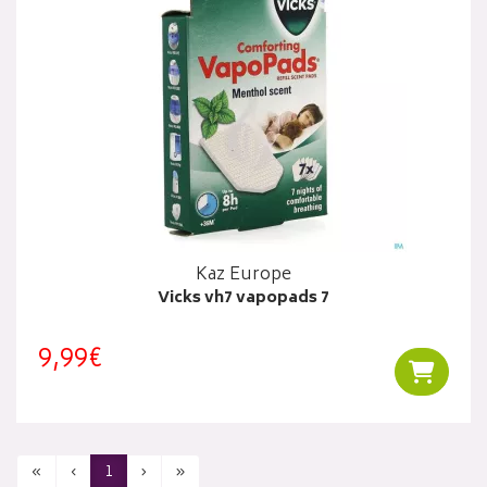
Kaz Europe
Vicks vh7 vapopads 7
9,99€
Ajouter
«
‹
1
›
»