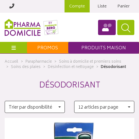
Compte
Liste
Panier
Menu
PROMOS
PRODUITS MAISON
Accueil
Parapharmacie
Soins à domicile et premiers soins
Soins des plaies
Désinfection et nettoyage
Désodorisant
DÉSODORISANT
Trier par disponibilité
12 articles par page