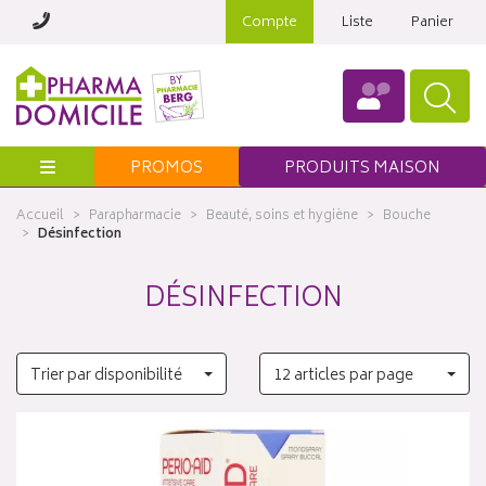
Compte
Liste
Panier
Menu
PROMOS
PRODUITS MAISON
Accueil
Parapharmacie
Beauté, soins et hygiène
Bouche
Désinfection
DÉSINFECTION
Trier par disponibilité
12 articles par page