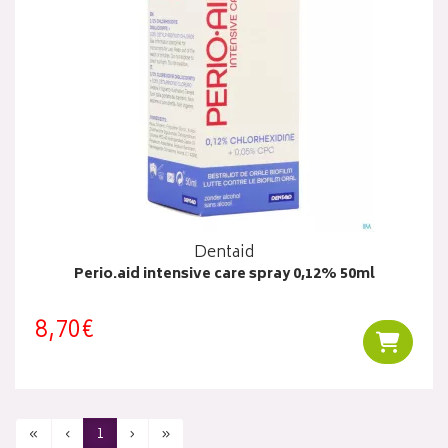
Dentaid
Perio.aid intensive care spray 0,12% 50ml
8,70€
Ajouter
«
‹
1
›
»