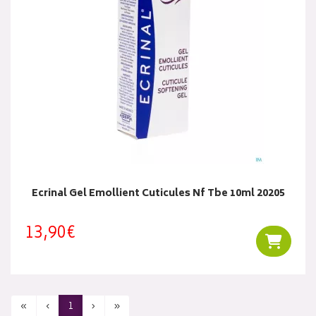
Ecrinal Gel Emollient Cuticules Nf Tbe 10ml 20205
13,90€
Ajouter
«
‹
1
›
»