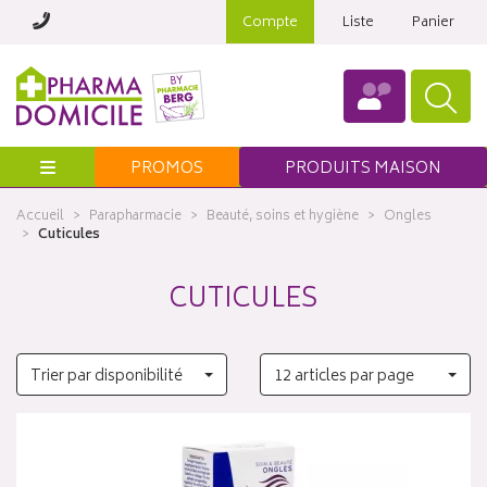
Compte
Liste
Panier
Menu
PROMOS
PRODUITS MAISON
Accueil
Parapharmacie
Beauté, soins et hygiène
Ongles
Cuticules
CUTICULES
Trier par disponibilité
12 articles par page