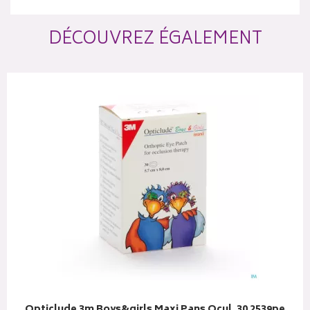
DÉCOUVREZ ÉGALEMENT
Opticlude 3m Boys&girls Maxi Pans Ocul. 30 2539pe