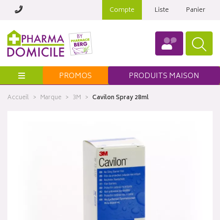
Compte
Liste
Panier
Menu
PROMOS
PRODUITS MAISON
Accueil
Marque
3M
Cavilon Spray 28ml