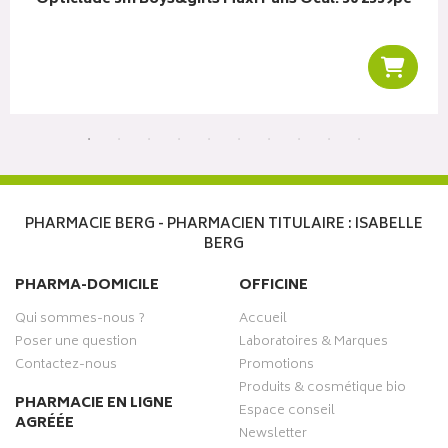
r au panier
Ajoute
PHARMACIE BERG - PHARMACIEN TITULAIRE : ISABELLE
BERG
PHARMA-DOMICILE
OFFICINE
Qui sommes-nous ?
Accueil
Poser une question
Laboratoires & Marques
Contactez-nous
Promotions
Produits & cosmétique bio
PHARMACIE EN LIGNE
Espace conseil
AGRÉÉE
Newsletter