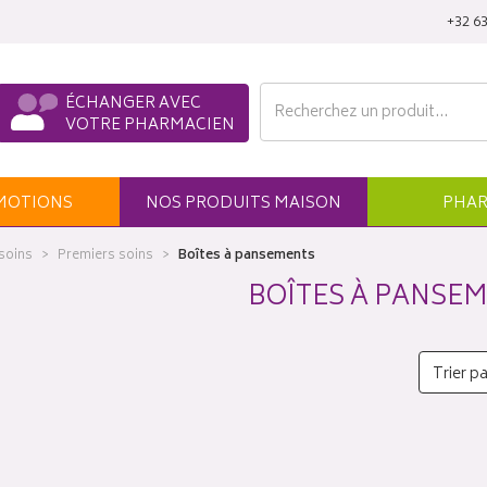
‭+32 63
ÉCHANGER AVEC
VOTRE PHARMACIEN
MO
TION
S
NOS
PRODUITS
MAISON
PHAR
 soins
Premiers soins
Boîtes à pansements
BOÎTES À PANSE
Trier pa