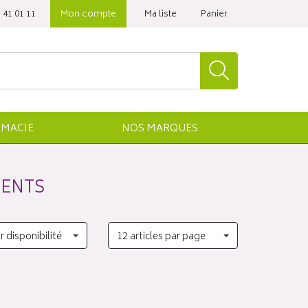
 41 01 11‬
Mon compte
Ma liste
Panier
MACIE
NOS
MARQUES
MENTS
r disponibilité
12 articles par page