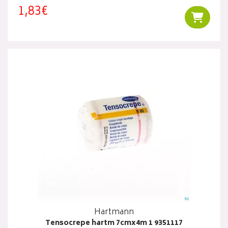
1,83€
Ajouter
Hartmann
Tensocrepe hartm 7cmx4m 1 9351117