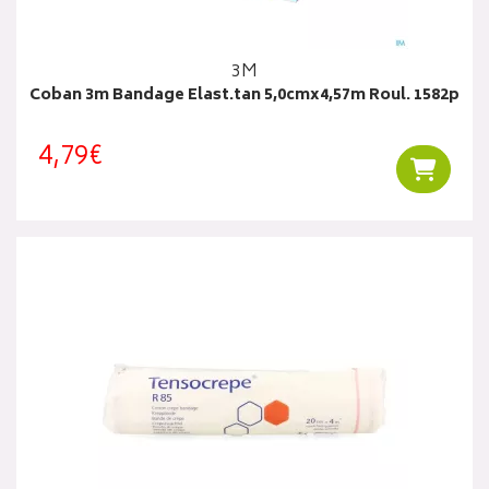
3M
Coban 3m Bandage Elast.tan 5,0cmx4,57m Roul. 1582p
4,79€
Ajouter