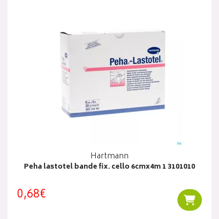
Hartmann
Peha lastotel bande fix. cello 6cmx4m 1 3101010
0,68€
Ajouter