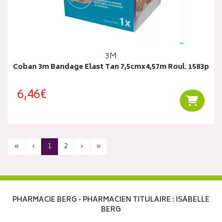
3M
Coban 3m Bandage Elast Tan 7,5cmx4,57m Roul. 1583p
6,46€
Ajouter
«
‹
1
2
›
»
PHARMACIE BERG - PHARMACIEN TITULAIRE : ISABELLE
BERG