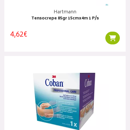
Hartmann
Tensocrepe 85gr 15cmx4m 1 P/s
4,62€
Ajouter