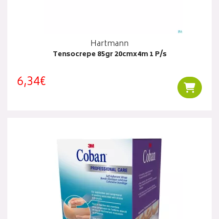
Hartmann
Tensocrepe 85gr 20cmx4m 1 P/s
6,34€
Ajouter