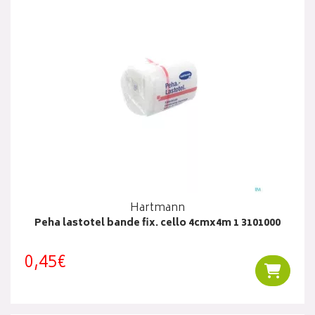
Hartmann
Peha lastotel bande fix. cello 4cmx4m 1 3101000
0,45€
Ajouter