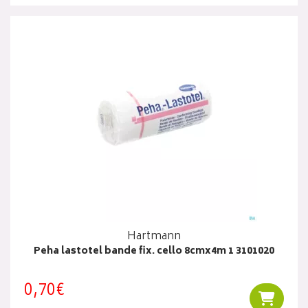
Hartmann
Peha lastotel bande fix. cello 8cmx4m 1 3101020
0,70€
Ajouter