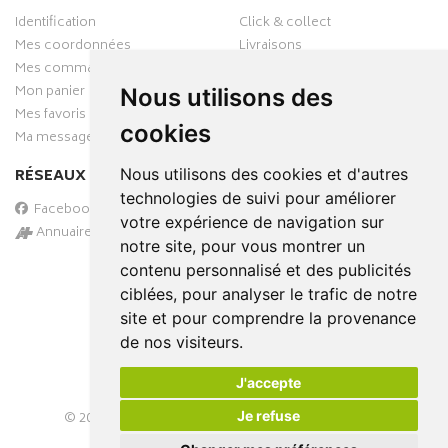
Identification
Click & collect
Mes coordonnées
Livraisons
Mes commandes
Mon panier
Nous utilisons des
Mes favoris
cookies
Ma messagerie
Nous utilisons des cookies et d'autres
RÉSEAUX SOCIAUX
technologies de suivi pour améliorer
Facebook
votre expérience de navigation sur
Annuaire des pharmacies
notre site, pour vous montrer un
PAIEMENT SÉCURISÉ
contenu personnalisé et des publicités
ciblées, pour analyser le trafic de notre
site et pour comprendre la provenance
de nos visiteurs.
J'accepte
Je refuse
© 2026
PHARMA-DOMICILE
– Tous droits réservés –
Apotekisto Pharmacie Cloud