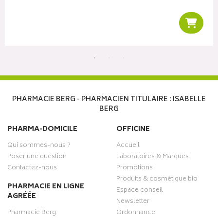
r au panier
Ajoute
PHARMACIE BERG - PHARMACIEN TITULAIRE : ISABELLE
BERG
PHARMA-DOMICILE
OFFICINE
Qui sommes-nous ?
Accueil
Poser une question
Laboratoires & Marques
Contactez-nous
Promotions
Produits & cosmétique bio
PHARMACIE EN LIGNE
Espace conseil
AGRÉÉE
Newsletter
Pharmacie Berg
Ordonnance