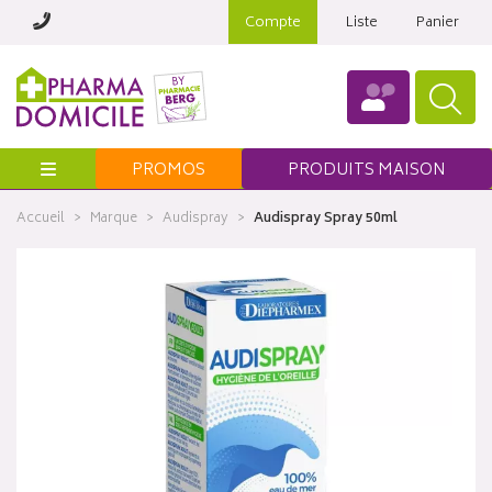
Compte
Liste
Panier
Menu
PROMOS
PRODUITS MAISON
Accueil
Marque
Audispray
Audispray Spray 50ml