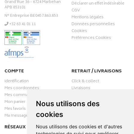
Grand’Rue 36 - 6724 Marbehan
Déclarer un effet indésirable
APB 853101
CGV
N° Entreprise BE0457.863.853
Mentions légales
‭+32 63 41 01 11‬
Données personnelles
Cookies
Préférences Cookies
COMPTE
RETRAIT / LIVRAISONS
Identification
Click & collect
Mes coordonnées
Livraisons
Mes commandes
Mon panier
Nous utilisons des
Mes favoris
cookies
Ma messagerie
Nous utilisons des cookies et d'autres
RÉSEAUX SOCIAUX
technologies de suivi pour améliorer