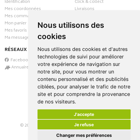
Identification
Click & collect
Mes coordonnées
Livraisons
Mes commandes
Mon panier
Nous utilisons des
Mes favoris
cookies
Ma messagerie
Nous utilisons des cookies et d'autres
RÉSEAUX SOCIAUX
technologies de suivi pour améliorer
Facebook
votre expérience de navigation sur
Annuaire des pharmacies
notre site, pour vous montrer un
PAIEMENT SÉCURISÉ
contenu personnalisé et des publicités
ciblées, pour analyser le trafic de notre
site et pour comprendre la provenance
de nos visiteurs.
J'accepte
Je refuse
© 2026
PHARMA-DOMICILE
– Tous droits réservés –
Apotekisto Pharmacie Cloud
Changer mes préférences