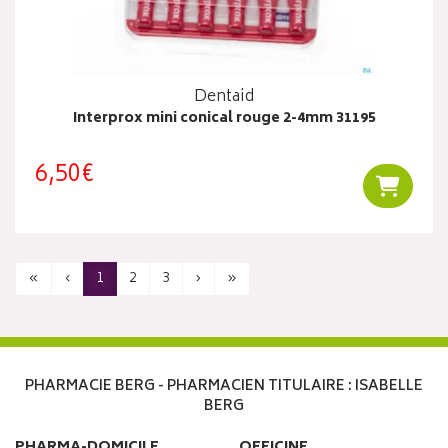
Dentaid
Interprox mini conical rouge 2-4mm 31195
6,50€
Ajouter
«
‹
1
2
3
›
»
PHARMACIE BERG - PHARMACIEN TITULAIRE : ISABELLE
BERG
PHARMA-DOMICILE
OFFICINE