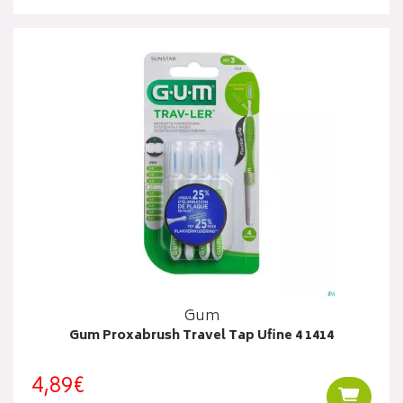
Gum
Gum Proxabrush Travel Tap Ufine 4 1414
4,89€
Ajouter