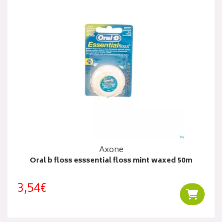
Axone
Oral b floss esssential floss mint waxed 50m
3,54€
Ajouter