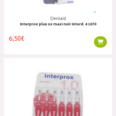
Dentaid
Interprox plus xx maxi noir interd. 4 1070
6,50€
Ajouter