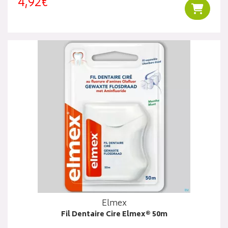
4,92€
Ajouter
Elmex
Fil Dentaire Cire Elmex® 50m