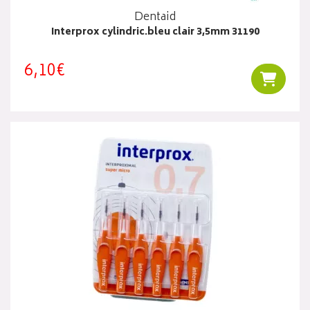
Dentaid
Interprox cylindric.bleu clair 3,5mm 31190
6,10€
Ajouter