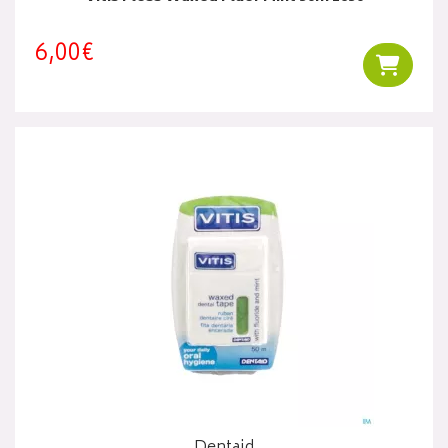
6,00€
Ajouter