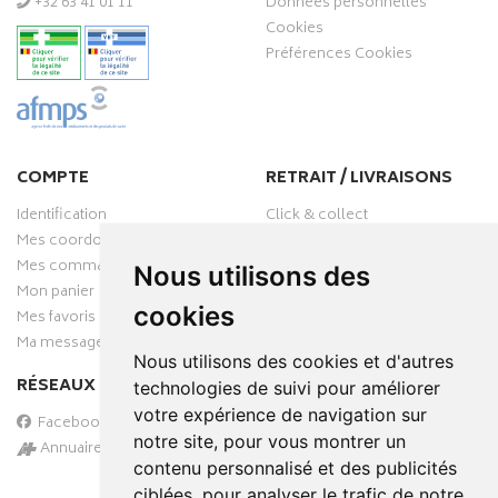
‭+32 63 41 01 11‬
Données personnelles
Cookies
Préférences Cookies
COMPTE
RETRAIT / LIVRAISONS
Identification
Click & collect
Mes coordonnées
Livraisons
Mes commandes
Nous utilisons des
Mon panier
cookies
Mes favoris
Ma messagerie
Nous utilisons des cookies et d'autres
RÉSEAUX SOCIAUX
technologies de suivi pour améliorer
votre expérience de navigation sur
Facebook
notre site, pour vous montrer un
Annuaire des pharmacies
contenu personnalisé et des publicités
PAIEMENT SÉCURISÉ
ciblées, pour analyser le trafic de notre