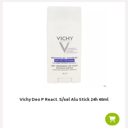
Vichy Deo P React. S/sel Alu Stick 24h 40ml
liser
Ajoute