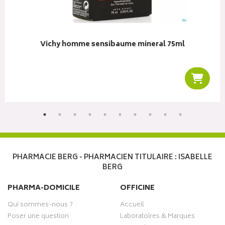
Vichy homme sensibaume mineral 75ml
r au panier
Ajoute
PHARMACIE BERG - PHARMACIEN TITULAIRE : ISABELLE
BERG
PHARMA-DOMICILE
OFFICINE
Qui sommes-nous ?
Accueil
Poser une question
Laboratoires & Marques