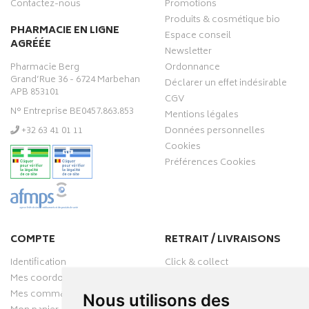
Contactez-nous
Promotions
Produits & cosmétique bio
PHARMACIE EN LIGNE
Espace conseil
AGRÉÉE
Newsletter
Pharmacie Berg
Ordonnance
Grand’Rue 36 - 6724 Marbehan
Déclarer un effet indésirable
APB 853101
CGV
N° Entreprise BE0457.863.853
Mentions légales
‭+32 63 41 01 11‬
Données personnelles
Cookies
Préférences Cookies
COMPTE
RETRAIT / LIVRAISONS
Identification
Click & collect
Mes coordonnées
Livraisons
Mes commandes
Nous utilisons des