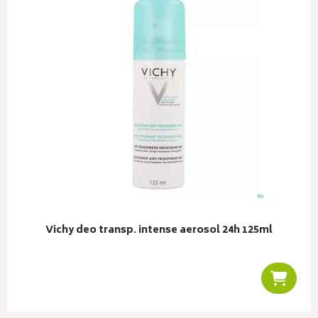
Vichy deo transp. intense aerosol 24h 125ml
r au panier
Ajoute