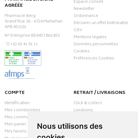
Espace conseil
AGRÉÉE
Newsletter
Pharmacie Berg
Ordonnance
Grand’Rue 36 - 6724 Marbehan
Déclarer un effet indésirable
APB 853101
CGV
N° Entreprise BE0457.863.853
Mentions légales
‭+32 63 41 01 11‬
Données personnelles
Cookies
Préférences Cookies
COMPTE
RETRAIT / LIVRAISONS
Identification
Click & collect
Mes coordonnées
Livraisons
Mes commandes
Mon panier
Nous utilisons des
Mes favoris
cookies