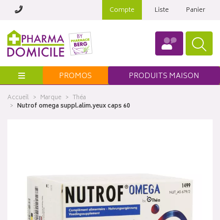
Compte
Liste
Panier
Menu
PROMOS
PRODUITS MAISON
Accueil
Marque
Théa
Nutrof omega suppl.alim.yeux caps 60