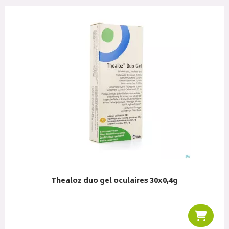
Thealoz duo gel oculaires 30x0,4g
liser
Ajoute