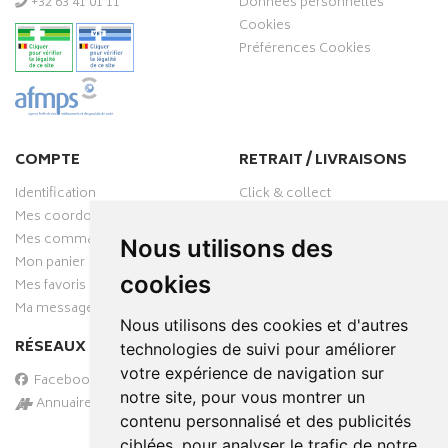
‭+32 63 41 01 11‬
Données personnelles
Cookies
Préférences Cookies
COMPTE
RETRAIT / LIVRAISONS
Identification
Click & collect
Mes coordonnées
Livraisons
Mes commandes
Nous utilisons des
Mon panier
cookies
Mes favoris
Ma messagerie
Nous utilisons des cookies et d'autres
RÉSEAUX SOCIAUX
technologies de suivi pour améliorer
votre expérience de navigation sur
Facebook
notre site, pour vous montrer un
Annuaire des pharmacies
contenu personnalisé et des publicités
PAIEMENT SÉCURISÉ
ciblées, pour analyser le trafic de notre