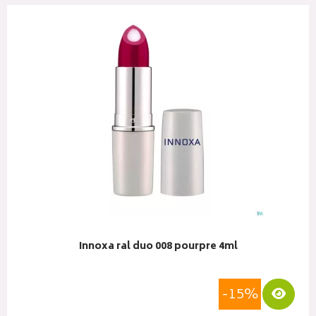
Innoxa ral duo 008 pourpre 4ml
-15%
liser
Visua