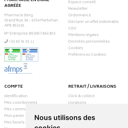
PHARMACIE EN LIGNE
Espace conseil
AGRÉÉE
Newsletter
Pharmacie Berg
Ordonnance
Grand’Rue 36 - 6724 Marbehan
Déclarer un effet indésirable
APB 853101
CGV
N° Entreprise BE0457.863.853
Mentions légales
‭+32 63 41 01 11‬
Données personnelles
Cookies
Préférences Cookies
COMPTE
RETRAIT / LIVRAISONS
Identification
Click & collect
Mes coordonnées
Livraisons
Mes commandes
Mon panier
Nous utilisons des
Mes favoris
cookies