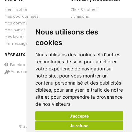
COMPTE
RETRAIT / LIVRAISONS
Identification
Click & collect
Mes coordonnées
Livraisons
Mes commandes
Mon panier
Nous utilisons des
Mes favoris
cookies
Ma messagerie
Nous utilisons des cookies et d'autres
RÉSEAUX SOCIAUX
technologies de suivi pour améliorer
Facebook
votre expérience de navigation sur
Annuaire des pharmacies
notre site, pour vous montrer un
PAIEMENT SÉCURISÉ
contenu personnalisé et des publicités
ciblées, pour analyser le trafic de notre
site et pour comprendre la provenance
de nos visiteurs.
J'accepte
Je refuse
© 2026
PHARMA-DOMICILE
– Tous droits réservés –