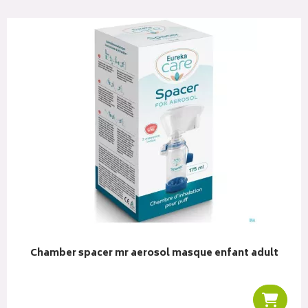
Chamber spacer mr aerosol masque enfant adult
r au panier
Ajoute