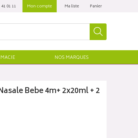
 41 01 11‬
Mon compte
Ma liste
Panier
MACIE
NOS
MARQUES
Nasale Bebe 4m+ 2x20ml + 2