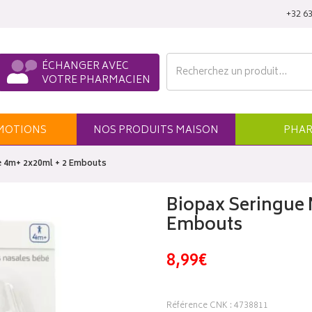
‭+32 63
ÉCHANGER AVEC
VOTRE PHARMACIEN
MO
TION
S
NOS
PRODUITS
MAISON
PHAR
e 4m+ 2x20ml + 2 Embouts
Biopax Seringue 
Embouts
8,99€
Référence CNK : 4738811