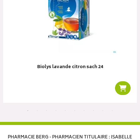
Biolys lavande citron sach 24
r au panier
Ajoute
PHARMACIE BERG - PHARMACIEN TITULAIRE : ISABELLE