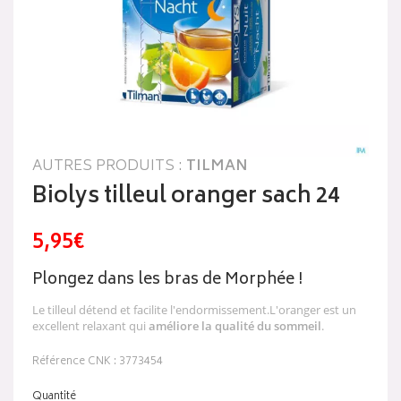
AUTRES PRODUITS :
TILMAN
Biolys tilleul oranger sach 24
5,95€
Plongez dans les bras de Morphée !
Le tilleul détend et facilite l'endormissement.L'oranger est un
excellent relaxant qui
améliore la qualité du sommeil
.
Référence CNK : 3773454
Quantité