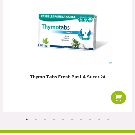
Thymo Tabs Fresh Past A Sucer 24
r au panier
Ajoute