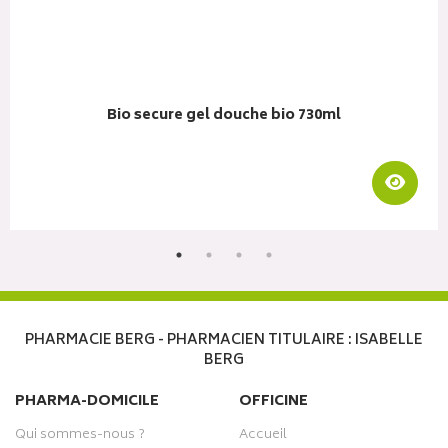
Bio secure gel douche bio 730ml
Visua
r au panier
PHARMACIE BERG - PHARMACIEN TITULAIRE : ISABELLE
BERG
PHARMA-DOMICILE
OFFICINE
Qui sommes-nous ?
Accueil