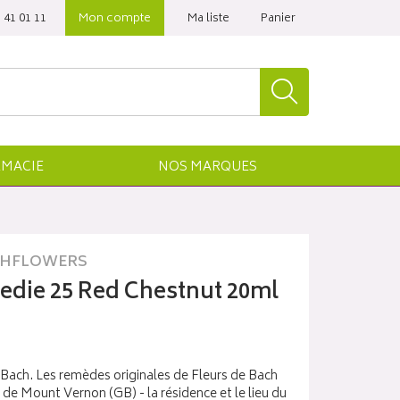
 41 01 11‬
Mon compte
Ma liste
Panier
MACIE
NOS
MARQUES
HFLOWERS
die 25 Red Chestnut 20ml
 Bach. Les remèdes originales de Fleurs de Bach
 de Mount Vernon (GB) - la résidence et le lieu du