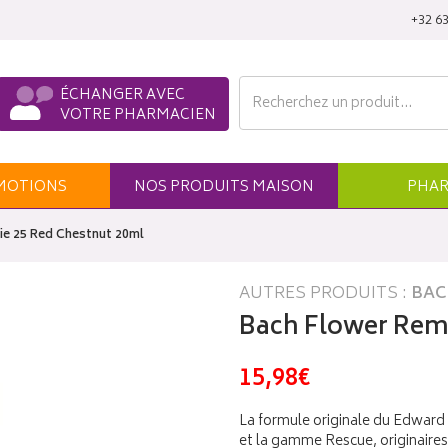
‭+32 63
ÉCHANGER AVEC
VOTRE PHARMACIEN
MO
TION
S
NOS
PRODUITS
MAISON
PHAR
e 25 Red Chestnut 20ml
AUTRES PRODUITS :
BAC
Bach Flower Reme
15,98€
La formule originale du Edward
et la gamme Rescue, originaires