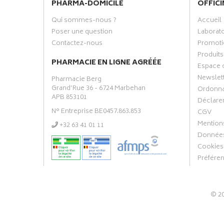
PHARMA-DOMICILE
OFFICI
Qui sommes-nous ?
Accueil
Poser une question
Laborat
Contactez-nous
Promoti
Produits
PHARMACIE EN LIGNE AGRÉÉE
Espace 
Newslet
Pharmacie Berg
Grand’Rue 36 - 6724 Marbehan
Ordonn
APB 853101
Déclarer
N° Entreprise BE0457.863.853
CGV
Mentions
‭+32 63 41 01 11‬
Données
Cookies
Préfére
© 2