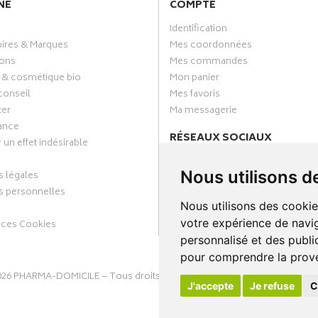
NE
COMPTE
Identification
oires & Marques
Mes coordonnées
ons
Mes commandes
 & cosmétique bio
Mon panier
conseil
Mes favoris
ter
Ma messagerie
ance
RÉSEAUX SOCIAUX
 un effet indésirable
Facebook
Nous utilisons d
 légales
Annuaire des pharmacies
 personnelles
Nous utilisons des cookie
votre expérience de navig
nces Cookies
personnalisé et des public
pour comprendre la prove
026
PHARMA-DOMICILE
– Tous droits réservés –
Apotekisto Pharmacie C
J'accepte
Je refuse
C