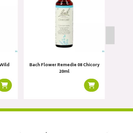
Wild
Bach Flower Remedie 08 Chicory
Bach F
20ml
Ajouter au panier
Ajouter au panier