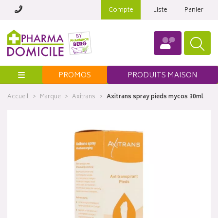
Compte
Liste
Panier
Menu
PROMOS
PRODUITS MAISON
Accueil
Marque
Axitrans
Axitrans spray pieds mycos 30ml