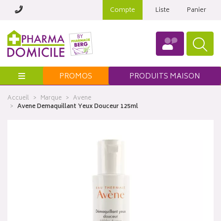
Compte
Liste
Panier
Menu
PROMOS
PRODUITS MAISON
Accueil
Marque
Avene
Avene Demaquillant Yeux Douceur 125ml