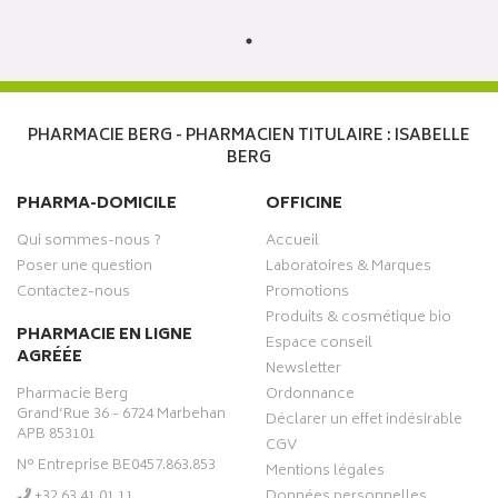
PHARMACIE BERG - PHARMACIEN TITULAIRE : ISABELLE
BERG
PHARMA-DOMICILE
OFFICINE
Qui sommes-nous ?
Accueil
Poser une question
Laboratoires & Marques
Contactez-nous
Promotions
Produits & cosmétique bio
PHARMACIE EN LIGNE
Espace conseil
AGRÉÉE
Newsletter
Pharmacie Berg
Ordonnance
Grand’Rue 36 - 6724 Marbehan
Déclarer un effet indésirable
APB 853101
CGV
N° Entreprise BE0457.863.853
Mentions légales
‭+32 63 41 01 11‬
Données personnelles