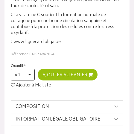
- minimum 0,8 g de stérols végétaux pour conserver un
taux de cholestérol sain.
² La vitamine C soutient la formation normale de
collagène pour une bonne circulation sanguine et
contribue à la protection des cellules contre le stress
oxydatif.
³ www.liguecardioliga.be
Référence CNK : 4967824
Quantité
× 1
AJOUTER AU PANIER
Ajouter à Ma liste
COMPOSITION
INFORMATION LÉGALE OBLIGATOIRE