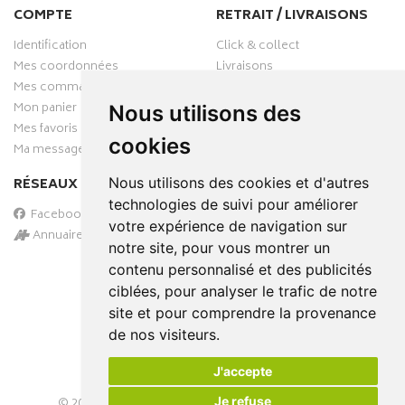
COMPTE
RETRAIT / LIVRAISONS
Identification
Click & collect
Mes coordonnées
Livraisons
Mes commandes
Mon panier
Nous utilisons des
Mes favoris
cookies
Ma messagerie
RÉSEAUX SOCIAUX
Nous utilisons des cookies et d'autres
technologies de suivi pour améliorer
Facebook
votre expérience de navigation sur
Annuaire des pharmacies
notre site, pour vous montrer un
PAIEMENT SÉCURISÉ
contenu personnalisé et des publicités
ciblées, pour analyser le trafic de notre
site et pour comprendre la provenance
de nos visiteurs.
J'accepte
Je refuse
© 2026
PHARMA-DOMICILE
– Tous droits réservés –