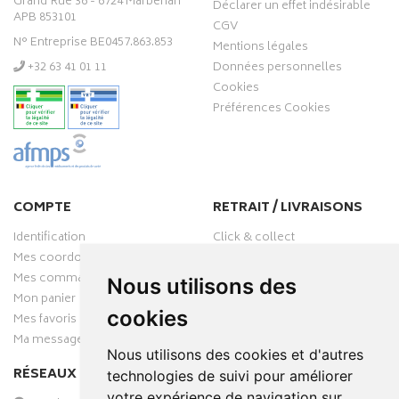
Grand’Rue 36 - 6724 Marbehan
Déclarer un effet indésirable
APB 853101
CGV
N° Entreprise BE0457.863.853
Mentions légales
‭+32 63 41 01 11‬
Données personnelles
Cookies
Préférences Cookies
COMPTE
RETRAIT / LIVRAISONS
Identification
Click & collect
Mes coordonnées
Livraisons
Mes commandes
Nous utilisons des
Mon panier
cookies
Mes favoris
Ma messagerie
Nous utilisons des cookies et d'autres
RÉSEAUX SOCIAUX
technologies de suivi pour améliorer
votre expérience de navigation sur