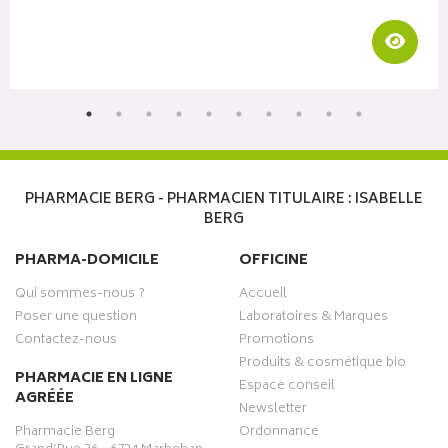
Visua
r au panier
PHARMACIE BERG - PHARMACIEN TITULAIRE : ISABELLE
BERG
PHARMA-DOMICILE
OFFICINE
Qui sommes-nous ?
Accueil
Poser une question
Laboratoires & Marques
Contactez-nous
Promotions
Produits & cosmétique bio
PHARMACIE EN LIGNE
Espace conseil
AGRÉÉE
Newsletter
Pharmacie Berg
Ordonnance