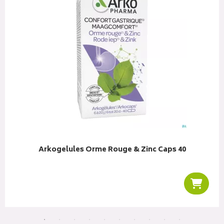
Arkogelules Orme Rouge & Zinc Caps 40
r au panier
Ajoute