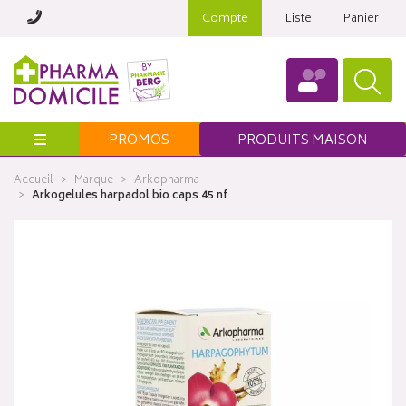
Compte
Liste
Panier
Menu
PROMOS
PRODUITS MAISON
Accueil
Marque
Arkopharma
Arkogelules harpadol bio caps 45 nf