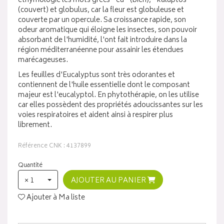
éthymologie les mots grecs " eu " (bien), " kaluptos "
(couvert) et globulus, car la fleur est globuleuse et
couverte par un opercule. Sa croissance rapide, son
odeur aromatique qui éloigne les insectes, son pouvoir
absorbant de l'humidité, l'ont fait introduire dans la
région méditerranéenne pour assainir les étendues
marécageuses.
Les feuilles d'Eucalyptus sont très odorantes et
contiennent de l'huile essentielle dont le composant
majeur est l'eucalyptol. En phytothérapie, on les utilise
car elles possèdent des propriétés adoucissantes sur les
voies respiratoires et aident ainsi à respirer plus
librement.
Référence CNK : 4137899
Quantité
× 1
AJOUTER AU PANIER
Ajouter à Ma liste