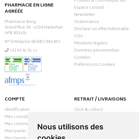
Produits & cosmétique bio
PHARMACIE EN LIGNE
Espace conseil
AGRÉÉE
Newsletter
Pharmacie Berg
Ordonnance
Grand’Rue 36 - 6724 Marbehan
Déclarer un effet indésirable
APB 853101
CGV
N° Entreprise BE0457.863.853
Mentions légales
‭+32 63 41 01 11‬
Données personnelles
Cookies
Préférences Cookies
COMPTE
RETRAIT / LIVRAISONS
Identification
Click & collect
Mes coordonnées
Livraisons
Mes commandes
Nous utilisons des
Mon panier
cookies
Mes favoris