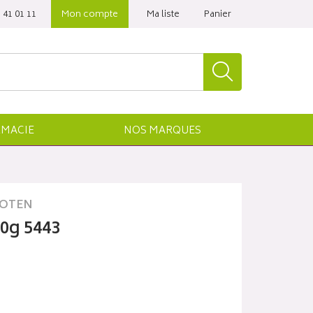
 41 01 11‬
Mon compte
Ma liste
Panier
MACIE
NOS
MARQUES
OTEN
00g 5443