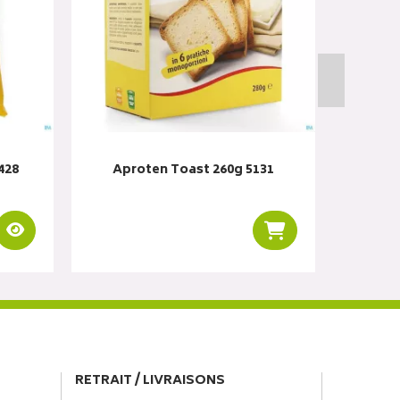
428
Aproten Toast 260g 5131
Aprote
Visualiser
Ajouter au panier
RETRAIT / LIVRAISONS