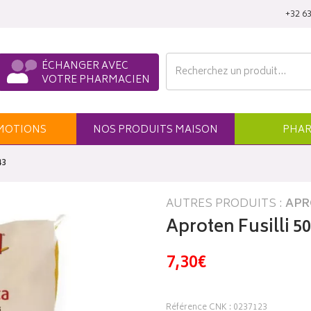
‭+32 63
ÉCHANGER AVEC
VOTRE PHARMACIEN
MO
TION
S
NOS
PRODUITS
MAISON
PHAR
43
AUTRES PRODUITS :
APR
Aproten Fusilli 5
7,30€
Référence CNK : 0237123