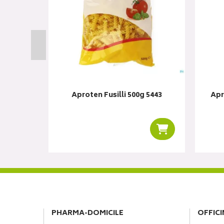
 5446
Aproten Fusilli 500g 5443
Apr
Ajouter au panier
Ajouter au panie
PHARMA-DOMICILE
OFFICI