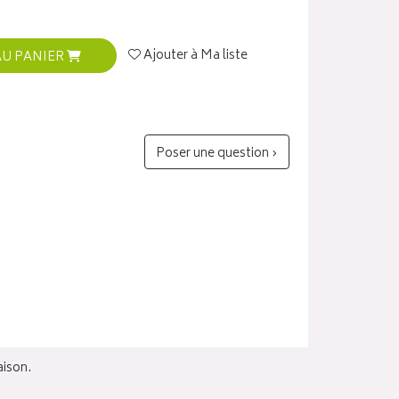
Ajouter à Ma liste
AU PANIER
Poser une question ›
aison.