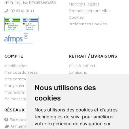
N° Entreprise BE0457.863.853
Mentions légales
‭+32 63 41 01 11‬
Données personnelles
Cookies
Préférences Cookies
COMPTE
RETRAIT / LIVRAISONS
Identification
Click & collect
Mes coordonnées
Livraisons
Mes commandes
Mon panier
Nous utilisons des
Mes favoris
cookies
Ma messagerie
RÉSEAUX SOCIAUX
Nous utilisons des cookies et d'autres
technologies de suivi pour améliorer
Facebook
votre expérience de navigation sur
Annuaire des pharmacies