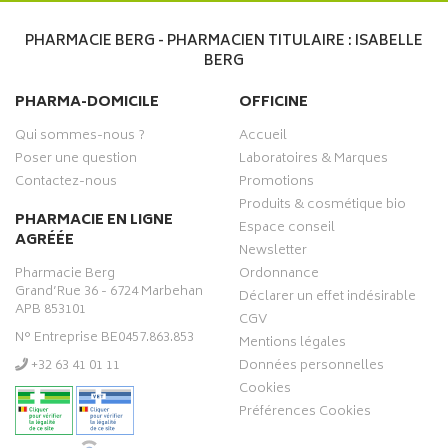
PHARMACIE BERG - PHARMACIEN TITULAIRE : ISABELLE
BERG
PHARMA-DOMICILE
OFFICINE
Qui sommes-nous ?
Accueil
Poser une question
Laboratoires & Marques
Contactez-nous
Promotions
Produits & cosmétique bio
PHARMACIE EN LIGNE
Espace conseil
AGRÉÉE
Newsletter
Pharmacie Berg
Ordonnance
Grand’Rue 36 - 6724 Marbehan
Déclarer un effet indésirable
APB 853101
CGV
N° Entreprise BE0457.863.853
Mentions légales
‭+32 63 41 01 11‬
Données personnelles
Cookies
Préférences Cookies