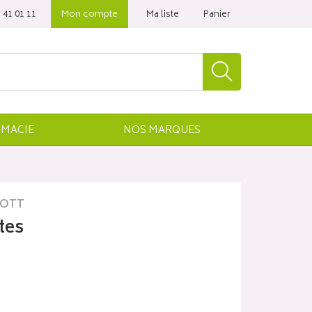
 41 01 11‬
Mon compte
Ma liste
Panier
MACIE
NOS
MARQUES
OTT
tes