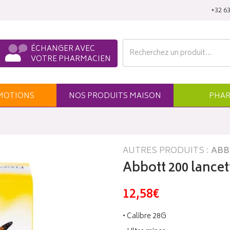
‭+32 63
ÉCHANGER AVEC
VOTRE PHARMACIEN
MO
TION
S
NOS
PRODUITS
MAISON
PHAR
AUTRES PRODUITS :
ABB
Abbott 200 lancet
12,58€
• Calibre 28G